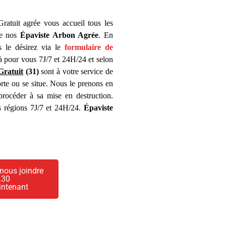
ratuit agrée vous accueil tous les
de nos
Épaviste Arbon Agrée
. En
s le désirez via le
formulaire de
à pour vous 7J/7 et 24H/24 et selon
Gratuit
(31)
sont à votre service de
rte ou se situe. Nous le prenons en
procéder à sa mise en destruction.
s régions 7J/7 et 24H/24.
Épaviste
nous joindre
.30
intenant