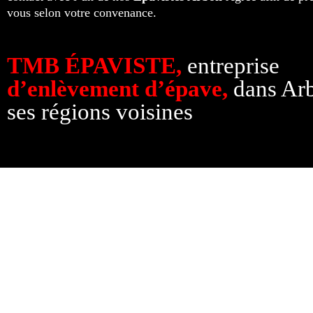
vous selon votre convenance.
TMB ÉPAVISTE,
entreprise
d’enlèvement d’épave,
dans Arb
ses régions voisines