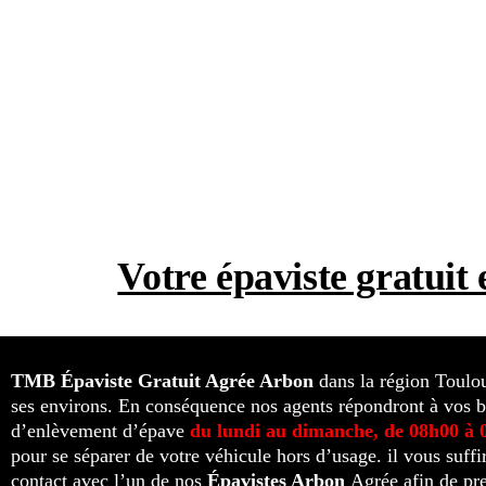
Votre épaviste gratui
TMB Épaviste Gratuit Agrée
Arbon
dans la région Toulo
ses environs. En conséquence nos agents répondront à vos b
d’enlèvement d’épave
du lundi au dimanche, de 08h00 à 
pour se séparer de votre véhicule hors d’usage. il vous suffi
contact avec l’un de nos
Épavistes Arbon
Agrée afin de pr