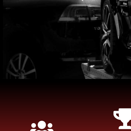
Simplifi
Chez TMB épavis
l'enlèvement et 
puissiez obtenir