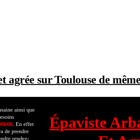
t et agrée sur Toulouse de mê
usaine ainsi que
esoins
Épaviste Arb
00h00
. En effet
ra de prendre
endre rendez-