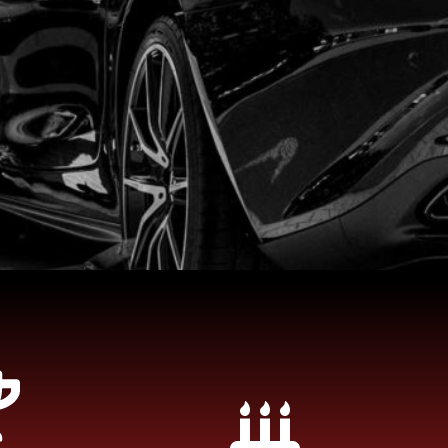
ez-vous la tache
te, ce qui compte pour nous c'est de faire en sorte que votre e
du rachat de votre voiture épave soit aussi simple que possible 
 rapidement la tranquillité d'esprit.