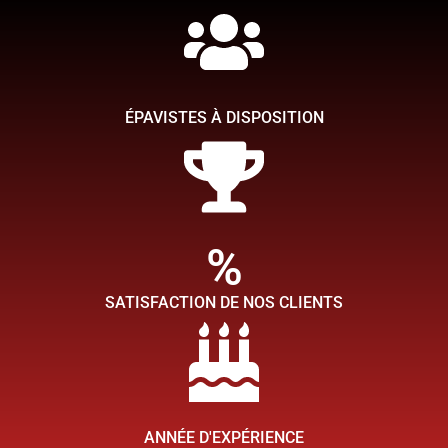
Simplifiez-vous la tache
Chez TMB épaviste, ce qui compte pour nous c'est de faire en
sorte que votre expérience de l'enlèvement et du rachat de votre
voiture épave soit aussi simple que possible afin que vous
ÉPAVISTES À DISPOSITION
puissiez obtenir rapidement la tranquillité d'esprit.
Contactez nous
%
SATISFACTION DE NOS CLIENTS
ANNÉE D'EXPÉRIENCE