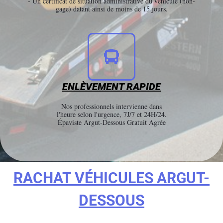
- Un certificat de situation administrative du véhicule (non-
gage) datant ainsi de moins de 15 jours.
ENLÈVEMENT RAPIDE
Nos professionnels intervienne dans
l'heure selon l'urgence, 7J/7 et 24H/24.
Épaviste Argut-Dessous Gratuit Agrée
RACHAT VÉHICULES ARGUT-
DESSOUS