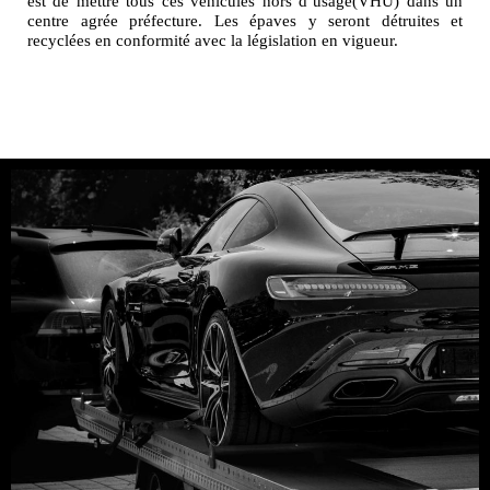
est de mettre tous ces véhicules hors d’usage(VHU) dans un
centre agrée préfecture. Les épaves y seront détruites et
recyclées en conformité avec la législation en vigueur.