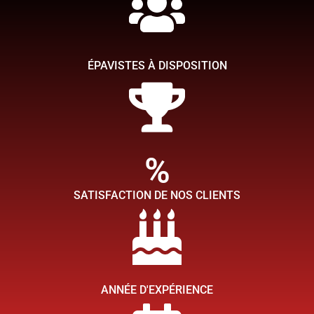
Chez TMB épaviste, ce qui compte pour nous c'est de faire en
sorte que votre expérience de l'enlèvement et du rachat de votre
voiture épave soit aussi simple que possible afin que vous
ÉPAVISTES À DISPOSITION
puissiez obtenir rapidement la tranquillité d'esprit.
Contactez nous
%
SATISFACTION DE NOS CLIENTS
ANNÉE D'EXPÉRIENCE