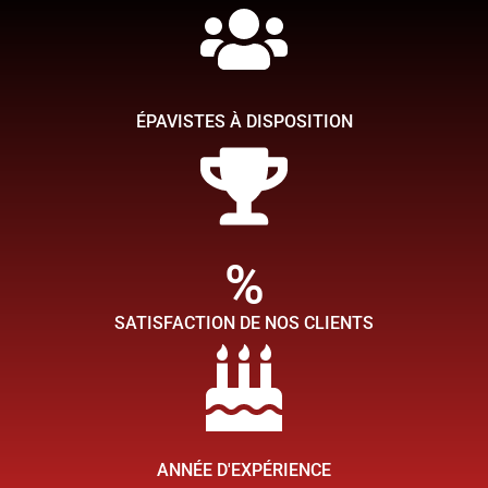
Simplifiez-vous la tache
Chez TMB épaviste, ce qui compte pour nous c'est de faire en
sorte que votre expérience de l'enlèvement et du rachat de votre
voiture épave soit aussi simple que possible afin que vous
ÉPAVISTES À DISPOSITION
puissiez obtenir rapidement la tranquillité d'esprit.
Contactez nous
%
SATISFACTION DE NOS CLIENTS
ANNÉE D'EXPÉRIENCE