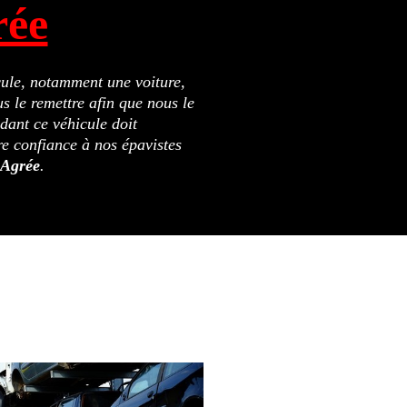
rée
icule, notamment une voiture,
s le remettre afin que nous le
ant ce véhicule doit
re confiance à nos épavistes
 Agrée
.