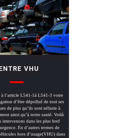
ENTRE VHU
à l’article L541-1à L541-3 votre
igation d’être dépollué de tout ses
ues de plus qu’ils sont néfaste à
ment ainsi qu’à notre santé. Voilà
 intervenons dans les plus bref
l’urgence. En d’autres termes de
 véhicules hors d’usage(VHU) dans