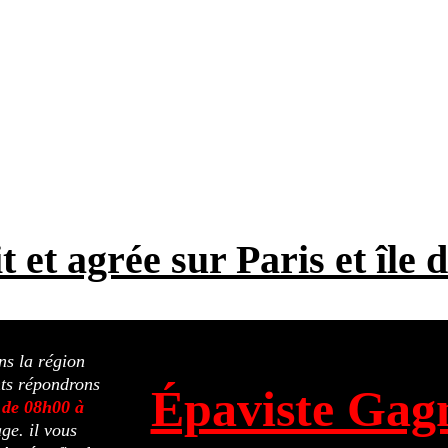
t et agrée sur Paris et île
ns la région
nts répondrons
Épaviste Gag
 de 08h00 à
ge. il vous