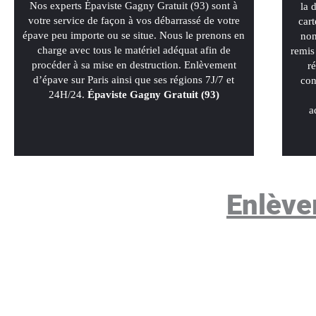
Nos experts Épaviste Gagny Gratuit (93) sont à
la 
votre service de façon à vos débarrassé de votre
cart
épave peu importe ou se situe. Nous le prenons en
non
charge avec tous le matériel adéquat afin de
remis
procéder à sa mise en destruction. Enlèvement
r
d’épave sur Paris ainsi que ses régions 7J/7 et
con
24H/24.
Épaviste Gagny Gratuit (93)
a
Enlève