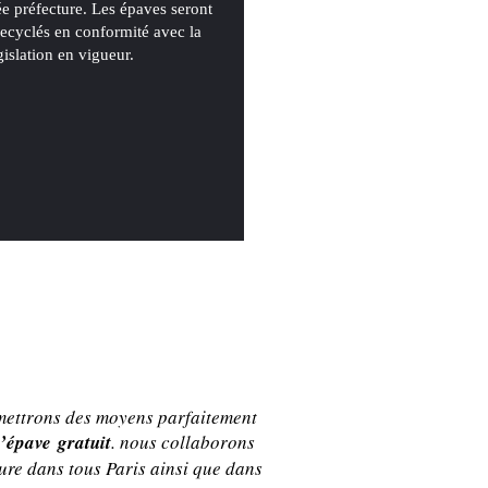
ée préfecture. Les épaves seront
 recyclés en conformité avec la
gislation en vigueur.
smettrons des moyens parfaitement
’épave gratuit
. nous collaborons
ure dans tous Paris ainsi que dans