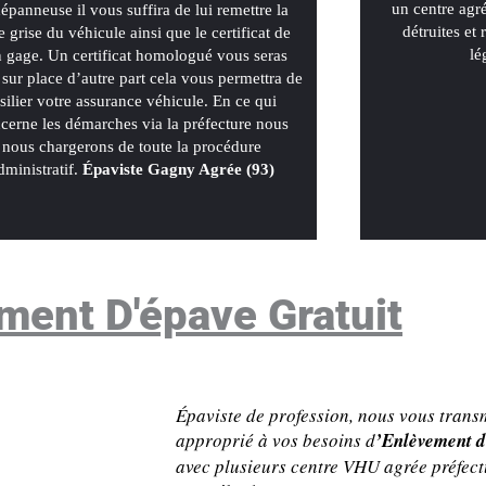
un centre agr
dépanneuse il vous suffira de lui remettre la
détruites et
e grise du véhicule ainsi que le certificat de
lé
 gage. Un certificat homologué vous seras
 sur place d’autre part cela vous permettra de
ésilier votre assurance véhicule. En ce qui
cerne les démarches via la préfecture nous
nous chargerons de toute la procédure
dministratif.
Épaviste Gagny Agrée (93)
ment D'épave Gratuit
Épaviste de profession, nous vous tran
approprié à vos besoins d
’Enlèvement d
avec plusieurs centre VHU agrée préfect