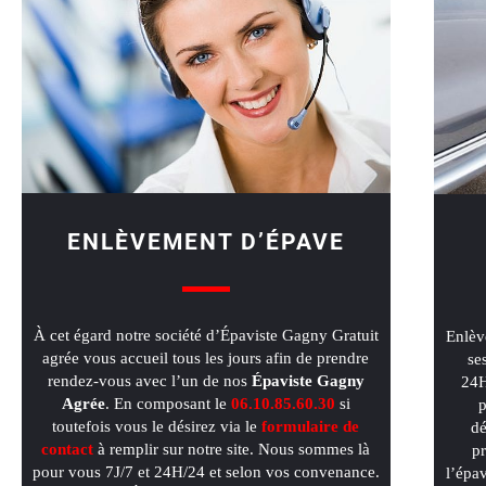
ENLÈVEMENT D’ÉPAVE
À cet égard notre société d’Épaviste Gagny Gratuit
Enlèv
agrée vous accueil tous les jours afin de prendre
se
rendez-vous avec l’un de nos
Épaviste Gagny
24H
Agrée
. En composant le
06.10.85.60.30
si
p
toutefois vous le désirez via le
formulaire de
dé
contact
à remplir sur notre site. Nous sommes là
pr
pour vous 7J/7 et 24H/24 et selon vos convenance.
l’épa