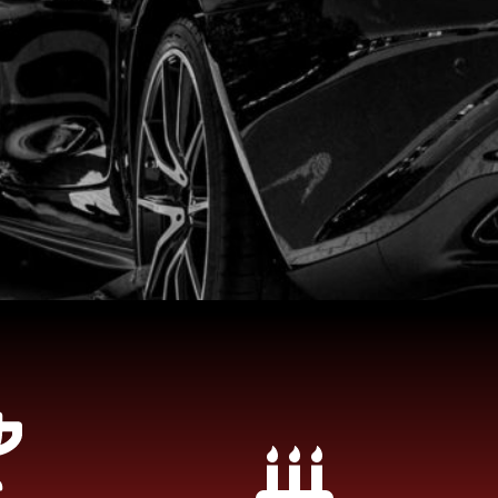
ez-vous la tache
te, ce qui compte pour nous c'est de faire en sorte que votre e
du rachat de votre voiture épave soit aussi simple que possible 
 rapidement la tranquillité d'esprit.