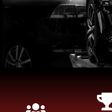
Simplifi
Chez TMB épavis
l'enlèvement et 
puissiez obtenir