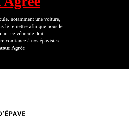
t Agrée
icule, notamment une voiture,
s le remettre afin que nous le
ant ce véhicule doit
re confiance à nos épavistes
ntour Agrée
D’ÉPAVE