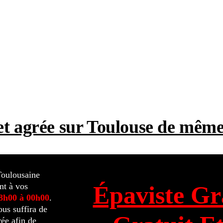
t et agrée sur Toulouse de mê
Toulousaine
nt à vos
Épaviste Gr
08h00 à 00h00
.
ous suffira de
ée afin de