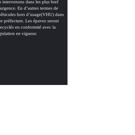
 intervenons dans les plus bref
l’urgence. En d’autres termes de
 véhicules hors d’usage(VHU) dans
ée préfecture. Les épaves seront
 recyclés en conformité avec la
gislation en vigueur.