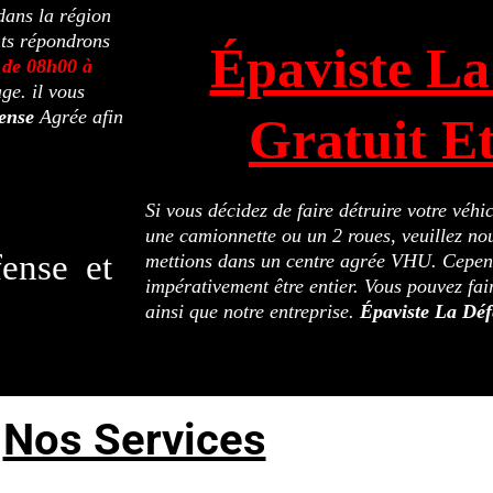
dans la région
nts répondrons
Épaviste La
 de 08h00 à
ge. il vous
fense
Agrée afin
Gratuit E
Si vous décidez de faire détruire votre véh
une camionnette ou un 2 roues, veuillez nou
ense et
mettions dans un centre agrée VHU. Cepend
impérativement être entier. Vous pouvez fai
ainsi que notre entreprise.
Épaviste La Déf
Nos Services