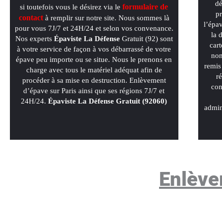
dé
formulaire de
si toutefois vous le désirez via le
pr
contact
à remplir sur notre site. Nous sommes là
l’épa
pour vous 7J/7 et 24H/24 et selon vos convenance.
la 
Nos experts
Épaviste La Défense
Gratuit (92) sont
cart
à votre service de façon à vos débarrassé de votre
non
épave peu importe ou se situe. Nous le prenons en
remis
charge avec tous le matériel adéquat afin de
r
procéder à sa mise en destruction. Enlèvement
con
d’épave sur Paris ainsi que ses régions 7J/7 et
24H/24.
Épaviste La Défense Gratuit (92060)
admin
Enlève