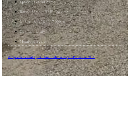
Épaviste Gratuit Agrée
Raison Sociale: TMB Épaviste
N° Siret: 843 284 217 00018
Confidentialité
Mentions légales
© Épaviste Gratuit Agrée Dans Toute La Région Parisienne 2018