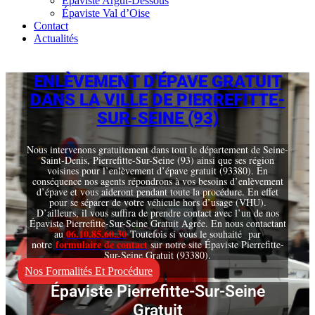
Épaviste Argut-Dessous
Épaviste Val d’Oise
Contact
Actualités
ENLÈVEMENT D'ÉPAVE GRATUIT
DANS LA VILLE DE PIERREFITTE-
SUR-SEINE (93)
Nous intervenons gratuitement dans tout le département de Seine-
Saint-Denis, Pierrefitte-Sur-Seine (93) ainsi que ses région
voisines pour l’enlèvement d’épave gratuit (93380). En
conséquence nos agents répondrons à vos besoins d’enlèvement
d’épave et vous aideront pendant toute la procédure. En effet
pour se séparer de votre véhicule hors d’usage (VHU).
D’ailleurs, il vous suffira de prendre contact avec l’un de nos
Épaviste Pierrefitte-Sur-Seine Gratuit Agrée. En nous contactant
06.10.85.60.30
au
Toutefois si vous le souhaité par
formulaire de contact
notre
sur notre site Épaviste Pierrefitte-
Sur-Seine Gratuit (93380).
Nos Formalités Et Procédure
Épaviste Pierrefitte-Sur-Seine
Gratuit