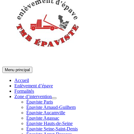
Menu principal
Accueil
Enlèvement d’épave
Formalités
Zone d’intervention
Épaviste Paris
Épaviste Arnaud-Guilhem
Épaviste Aucamville
Épaviste Agassac
Épaviste Hauts-de-Seine
Épaviste Seine-Saint-Denis