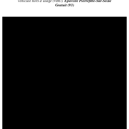
véhicule hors d’usage (VHU).
Épaviste Pierrefitte-Sur-Seine
Gratuit (93)