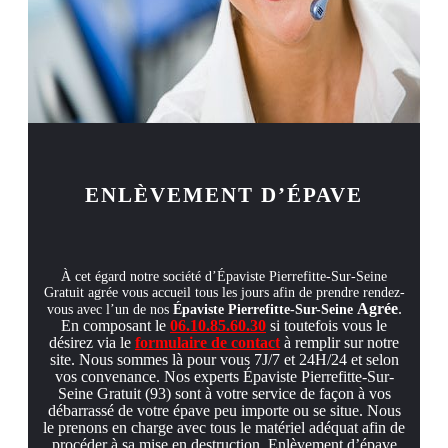
ENLÈVEMENT D’ÉPAVE
À cet égard notre société d’Épaviste Pierrefitte-Sur-Seine
Gratuit agrée vous accueil tous les jours afin de prendre rendez-
Agrée
.
vous avec l’un de nos
Épaviste Pierrefitte-Sur-Seine
En composant le
06.10.85.60.30
si
toutefois vous le
désirez via le
formulaire de contact
à remplir sur notre
site. Nous sommes là pour vous 7J/7 et 24H/24 et selon
vos convenance. Nos experts Épaviste Pierrefitte-Sur-
Seine Gratuit (93) sont à votre service de façon à vos
débarrassé de votre épave peu importe ou se situe. Nous
le prenons en charge avec tous le matériel adéquat afin de
procéder à sa mise en destruction. Enlèvement d’épave