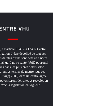
ENTRE VHU
à l’article L541-1à L541-3 votre
ligation d’être dépollué de tout ses
s de plus qu’ils sont néfaste à notre
nsi qu’à notre santé. Voilà pourquoi
ns dans les plus bref délais selon
d’autres termes de mettre tous ces
 d’usage(VHU) dans un centre agrée
paves seront détruites et recyclés en
avec la législation en vigueur.