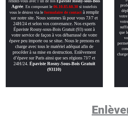
rendez-vous avec l’un de nos
Épaviste Rosny-sous-Bois
prof
Agrée
. En composant le
06.10.85.60.30
si
toutefois
dép
à remplir
vous le désirez via le
formulaire de contact
votre
sur notre site. Nous sommes là pour vous 7J/7 et
votre
24H/24 et selon vos convenance. Nos experts
suffi
Épaviste Rosny-sous-Bois Gratuit (93) sont à
que l
votre service de façon à vos débarrassé de votre
vo
épave peu importe ou se situe. Nous le prenons en
permet
charge avec tous le matériel adéquat afin de
con
procéder à sa mise en destruction. Enlèvement
charge
d’épave sur Paris ainsi que ses régions 7J/7 et
24H/24.
Épaviste Rosny-Sous-Bois Gratuit
(93110)
Enlève