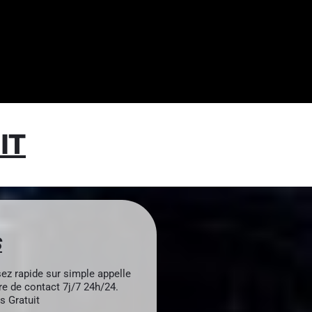
IT
S
ez rapide sur simple appelle
e de contact 7j/7 24h/24.
s Gratuit