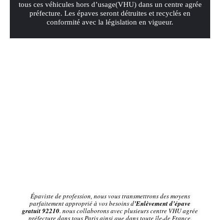
tous ces véhicules hors d’usage(VHU) dans un centre agrée
préfecture. Les épaves seront détruites et recyclés en
conformité avec la législation en vigueur.
Épaviste de profession, nous vous transmettrons des moyens
parfaitement approprié à vos besoins d
’Enlèvement d’épave
gratuit 92210
. nous collaborons avec plusieurs centre VHU agrée
préfecture dans tous Paris ainsi que dans toute île-de France.