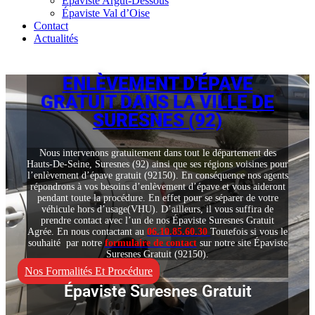
Épaviste Argut-Dessous
Épaviste Val d’Oise
Contact
Actualités
ENLÈVEMENT D'ÉPAVE
GRATUIT DANS LA VILLE DE
SURESNES (92)
Nous intervenons gratuitement dans tout le département des
Hauts-De-Seine, Suresnes (92) ainsi que ses régions voisines pour
l’enlèvement d’épave gratuit (92150). En conséquence nos agents
répondrons à vos besoins d’enlèvement d’épave et vous aideront
pendant toute la procédure. En effet pour se séparer de votre
véhicule hors d’usage(VHU). D’ailleurs, il vous suffira de
prendre contact avec l’un de nos Épaviste Suresnes Gratuit
Agrée. En nous contactant au
06.10.85.60.30
Toutefois si vous le
souhaité par notre
formulaire de contact
sur notre site Épaviste
Suresnes Gratuit (92150).
Nos Formalités Et Procédure
Épaviste Suresnes Gratuit