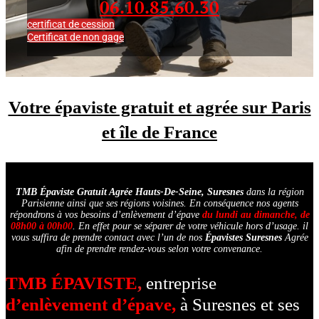
06.10.85.60.30
certificat de cession
Certificat de non gage
Votre épaviste gratuit et agrée sur Paris
et île de France
TMB Épaviste Gratuit Agrée
Hauts-De-Seine, Suresnes
dans la région
Parisienne ainsi que ses régions voisines. En conséquence nos agents
répondrons à vos besoins d’enlèvement d’épave
du lundi au dimanche, de
08h00 à 00h00
. En effet pour se séparer de votre véhicule hors d’usage. il
vous suffira de prendre contact avec l’un de nos
Épavistes Suresnes
Agrée
afin de prendre rendez-vous selon votre convenance.
TMB ÉPAVISTE
,
entreprise
d’enlèvement d’épave,
à Suresnes et ses