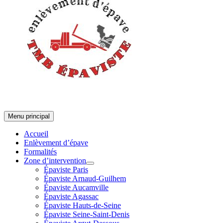
Menu principal
Accueil
Enlèvement d’épave
Formalités
Zone d’intervention
Épaviste Paris
Épaviste Arnaud-Guilhem
Épaviste Aucamville
Épaviste Agassac
Épaviste Hauts-de-Seine
Épaviste Seine-Saint-Denis