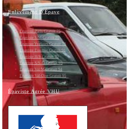
Enlèvement D'Épave
Épaviste Paris Gratuit 75
Epaviste S/M Gratuit 77
Épaviste Yvelines Gratuit 78
Epaviste Essonne Gratuit 91
Épaviste H/S Gratuit 92
Epaviste S/S-D Gratuit 93
Épaviste Val/M Gratuit 94
Epaviste Val-Oise Gratuit 95
Épaviste Agrée VHU