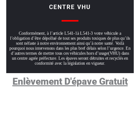
CENTRE VHU
Conformément, à l’article L541-1à L541-3 votre véhicule a
l’obligation d’être dépollué de tout ses produits toxiques de plus qu’ils
sont néfaste à notre environnement ainsi qu’à notre santé. Voilà
pourquoi nous intervenons dans les plus bref délais selon l’urgence. En
d’autres termes de mettre tous ces véhicules hors d’usage(VHU) dans
un centre agrée préfecture. Les épaves seront détruites et recyclés en
conformité avec la législation en vigueur.
Enlèvement D'épave Gratuit