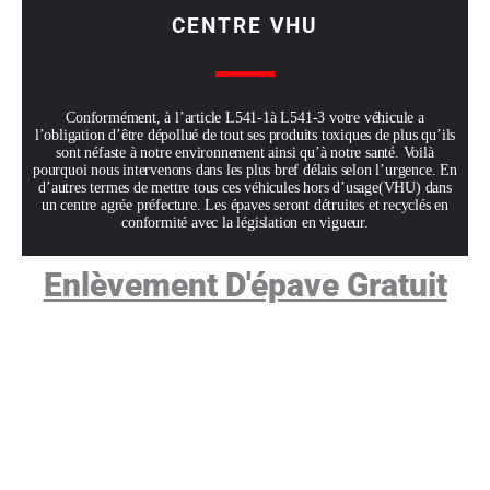
CENTRE VHU
Conformément, à l’article L541-1à L541-3 votre véhicule a
l’obligation d’être dépollué de tout ses produits toxiques de plus qu’ils
sont néfaste à notre environnement ainsi qu’à notre santé. Voilà
pourquoi nous intervenons dans les plus bref délais selon l’urgence. En
d’autres termes de mettre tous ces véhicules hors d’usage(VHU) dans
un centre agrée préfecture. Les épaves seront détruites et recyclés en
conformité avec la législation en vigueur.
Enlèvement D'épave Gratuit