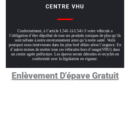
CENTRE VHU
Conformément, à l’article L541-1à L541-3 votre véhicule a
l’obligation d’être dépollué de tout ses produits toxiques de plus qu’ils
sont néfaste à notre environnement ainsi qu’à notre santé. Voilà
pourquoi nous intervenons dans les plus bref délais selon l’urgence. En
d’autres termes de mettre tous ces véhicules hors d’usage(VHU) dans
un centre agrée préfecture. Les épaves seront détruites et recyclés en
conformité avec la législation en vigueur.
Enlèvement D'épave Gratuit